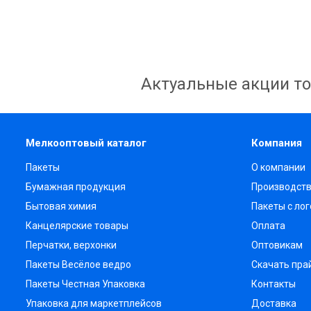
Актуальные акции то
Мелкооптовый каталог
Компания
Пакеты
О компании
Бумажная продукция
Производст
Бытовая химия
Пакеты с ло
Канцелярские товары
Оплата
Перчатки, верхонки
Оптовикам
Пакеты Весёлое ведро
Скачать пра
Пакеты Честная Упаковка
Контакты
Упаковка для маркетплейсов
Доставка