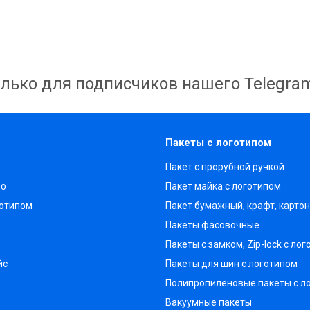
лько для подписчиков нашего Telegra
Пакеты с логотипом
Пакет с прорубной ручкой
во
Пакет майка с логотипом
готипом
Пакет бумажный, крафт, карто
Пакеты фасовочные
Пакеты с замком, Zip-lock с ло
йс
Пакеты для шин с логотипом
Полипропиленовые пакеты с л
Вакуумные пакеты