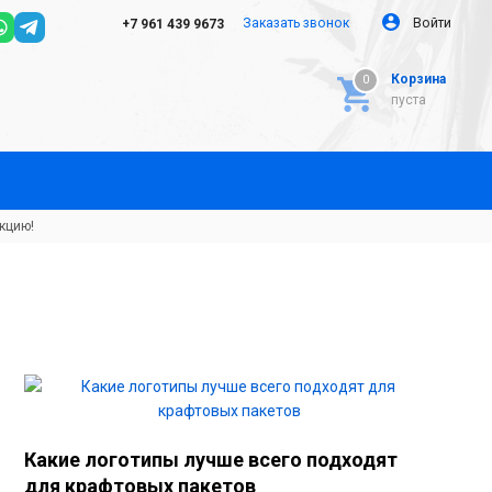
Заказать звонок
Войти
+7 961 439 9673
Корзина
0
0
пуста
кцию!
Какие логотипы лучше всего подходят
для крафтовых пакетов