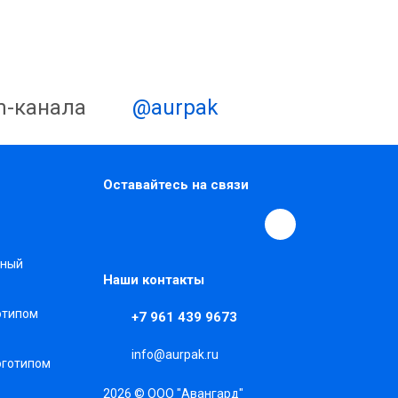
m-канала
@aurpak
Оставайтесь на связи
нный
Наши контакты
готипом
+7 961 439 9673
info@aurpak.ru
оготипом
2026 © ООО "Авангард"