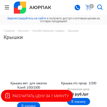
0
Зарегистрируйтесь на сайте
и получите доступ к оптовым ценам на
готовую продукцию!
Главная
-
Каталог
-
Хозяйственные товары
-
Крышки
Крышки
Крышка мет. для закатки
Крышка п/э прозр. 1/200
Komfi 1/50/1000
Розничная цена
Розничная цена
3.9
руб.
/шт
РАССЧИТАТЬ ЦЕНУ ЗА 1 МИНУТУ
5.3
руб.
/шт
В корзину
В корзину