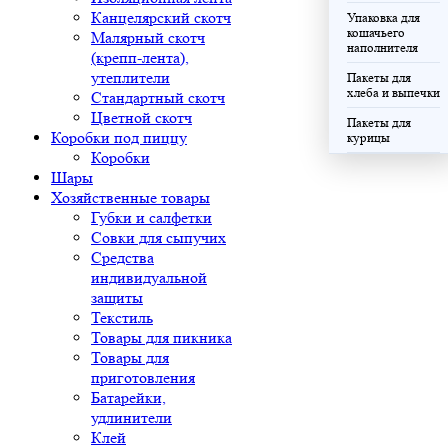
Канцелярский скотч
Упаковка для
кошачьего
Малярный скотч
наполнителя
(крепп-лента),
утеплители
Пакеты для
хлеба и выпечки
Стандартный скотч
Цветной скотч
Пакеты для
Коробки под пиццу
курицы
Коробки
Шары
Хозяйственные товары
Губки и салфетки
Совки для сыпучих
Средства
индивидуальной
защиты
Текстиль
Товары для пикника
Товары для
приготовления
Батарейки,
удлинители
Клей