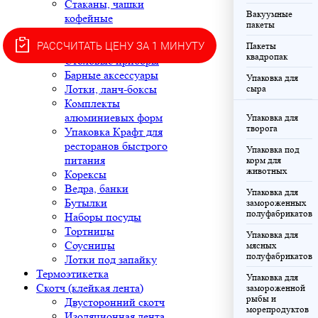
Стаканы, чашки
Вакуумные
кофейные
пакеты
Контейнеры
РАССЧИТАТЬ ЦЕНУ ЗА 1 МИНУТУ
Тарелки
Пакеты
квадропак
Столовые приборы
Барные аксессуары
Упаковка для
Лотки, ланч-боксы
сыра
Комплекты
алюминиевых форм
Упаковка для
творога
Упаковка Крафт для
ресторанов быстрого
Упаковка под
питания
корм для
животных
Корексы
Ведра, банки
Упаковка для
Бутылки
замороженных
полуфабрикатов
Наборы посуды
Тортницы
Упаковка для
Соусницы
мясных
полуфабрикатов
Лотки под запайку
Термоэтикетка
Упаковка для
Скотч (клейкая лента)
замороженной
рыбы и
Двусторонний скотч
морепродуктов
Изоляционная лента