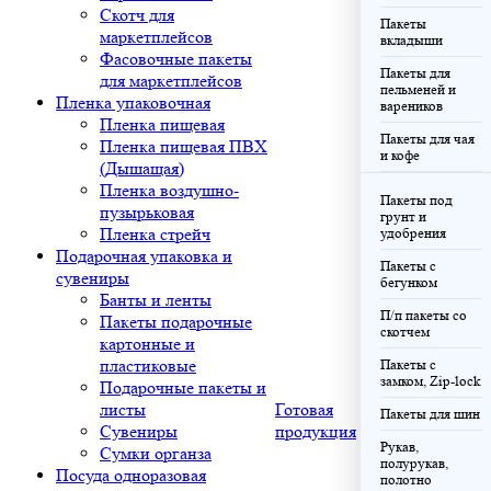
Скотч для
Пакеты
маркетплейсов
вкладыши
Фасовочные пакеты
Пакеты для
для маркетплейсов
пельменей и
Пленка упаковочная
вареников
Пленка пищевая
Пакеты для чая
Пленка пищевая ПВХ
и кофе
(Дышащая)
Пленка воздушно-
Пакеты под
пузырьковая
грунт и
Пленка стрейч
удобрения
Подарочная упаковка и
Пакеты с
сувениры
бегунком
Банты и ленты
П/п пакеты со
Пакеты подарочные
скотчем
картонные и
пластиковые
Пакеты с
замком, Zip-lock
Подарочные пакеты и
листы
Готовая
Пакеты для шин
Сувениры
продукция
Рукав,
Сумки органза
полурукав,
Посуда одноразовая
полотно