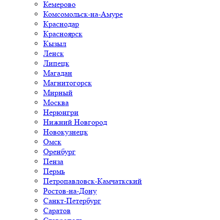
Кемерово
Комсомольск-на-Амуре
Краснодар
Красноярск
Кызыл
Ленск
Липецк
Магадан
Магнитогорск
Мирный
Москва
Нерюнгри
Нижний Новгород
Новокузнецк
Омск
Оренбург
Пенза
Пермь
Петропавловск-Камчаткский
Ростов-на-Дону
Санкт-Петербург
Саратов