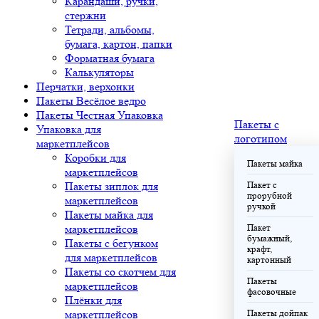
Карандаши, ручки,
стержни
Тетради, альбомы,
бумага, картон, папки
Форматная бумага
Калькуляторы
Перчатки, верхонки
Пакеты Весёлое ведро
Пакеты Честная Упаковка
Пакеты с
Упаковка для
логотипом
маркетплейсов
Коробки для
Пакеты майка
маркетплейсов
Пакеты зиплок для
Пакет с
прорубной
маркетплейсов
ручкой
Пакеты майка для
маркетплейсов
Пакет
бумажный,
Пакеты с бегунком
крафт,
для маркетплейсов
картонный
Пакеты со скотчем для
Пакеты
маркетплейсов
фасовочные
Плёнки для
маркетплейсов
Пакеты дойпак