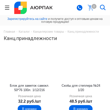
0
Зарегистрируйтесь на сайте
и получите доступ к оптовым ценам на
готовую продукцию!
Главная
-
Каталог
-
Канцелярские товары
-
Канц.принадлежности
Канц.принадлежности
Блок для заметок самокл.
Скобы для степлера №24
50*76 100л. 1/12/216
1/20
Розничная цена
Розничная цена
32.2
руб.
/шт
48.5
руб.
/шт
В корзину
В корзину