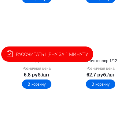
РАССЧИТАТЬ ЦЕНУ ЗА 1 МИНУТУ
Кисть №2 ,щетина 1/50
Антистеплер 1/12
Розничная цена
Розничная цена
6.8
руб.
/шт
62.7
руб.
/шт
В корзину
В корзину